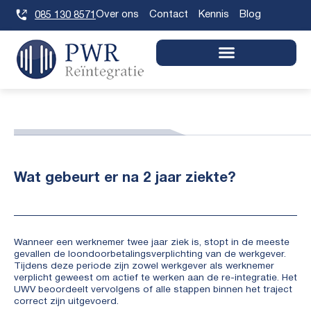
Skip
Over ons
Contact
Kennis
Blog
085 130 8571
to
content
May 15, 2026
Wat gebeurt er na 2 jaar ziekte?
Wanneer een werknemer twee jaar ziek is, stopt in de meeste
gevallen de loondoorbetalingsverplichting van de werkgever.
Tijdens deze periode zijn zowel werkgever als werknemer
verplicht geweest om actief te werken aan de re-integratie. Het
UWV beoordeelt vervolgens of alle stappen binnen het traject
correct zijn uitgevoerd.