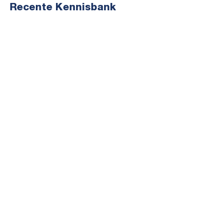
Recente Kennisbank
May 23, 2026
Wanneer is een tweede spoor...