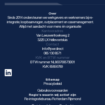
Over
Sinds 2014 ondersteunen we werkgevers en werknemers bij re-
integratie, loopbaanvragen, outplacement en casemanagement.
Altijd met aandacht voor mens én organisatie
Kantooradres
Van Leeuwenhoekweg 2
3225 LX Hellevoetsluis
Contact
Info@pwr.direct
085 130 8571
KVK en BTW nummer
BTW nummer: NL863769573B01
KVK: 85856789
Sitemap
Privacybeleid
Gebruiksvoorwaarden
Regio's waarin wij actief zijn
Re-integratiebureau Rotterdam Rijnmond