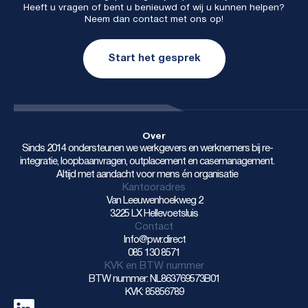
Heeft u vragen of bent u benieuwd of wij u kunnen helpen?
Neem dan contact met ons op!
Start het gesprek
Over
Sinds 2014 ondersteunen we werkgevers en werknemers bij re-
integratie, loopbaanvragen, outplacement en casemanagement.
Altijd met aandacht voor mens én organisatie
Kantooradres
Van Leeuwenhoekweg 2
3225 LX Hellevoetsluis
Contact
Info@pwr.direct
085 130 8571
KVK en BTW nummer
BTW nummer: NL863769573B01
KVK: 85856789