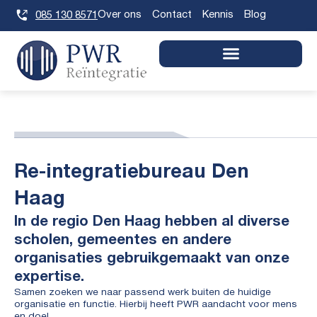
Skip
Over ons
Contact
Kennis
Blog
085 130 8571
to
content
Re-integratiebureau Den
Haag
In de regio Den Haag hebben al diverse
scholen, gemeentes en andere
organisaties gebruikgemaakt van onze
expertise.
Samen zoeken we naar passend werk buiten de huidige
organisatie en functie. Hierbij heeft PWR aandacht voor mens
en doel.