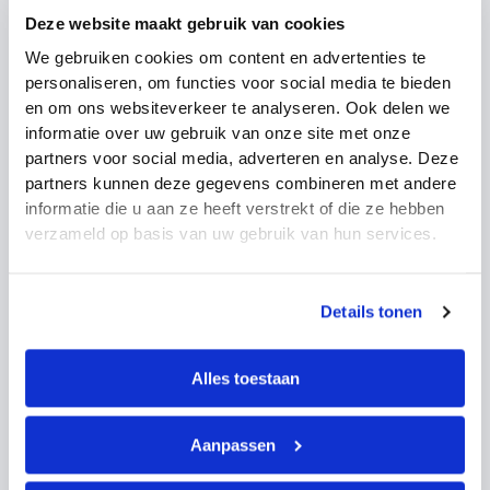
Wat gebeurt er als het 2e spoor traject niet
Deze website maakt gebruik van cookies
succesvol is?
We gebruiken cookies om content en advertenties te
personaliseren, om functies voor social media te bieden
en om ons websiteverkeer te analyseren. Ook delen we
Kan ik het traject pauzeren als mijn gezondheid
informatie over uw gebruik van onze site met onze
wisselt?
partners voor social media, adverteren en analyse. Deze
partners kunnen deze gegevens combineren met andere
informatie die u aan ze heeft verstrekt of die ze hebben
Word ik gedwongen om werk te accepteren?
verzameld op basis van uw gebruik van hun services.
Hoe zit het na 2 jaar ziekte?
Details tonen
Alles toestaan
Kan ik ook intern blijven solliciteren tijdens 2e spoor?
Aanpassen
Wordt mijn loon doorbetaald tijdens 2e spoor?