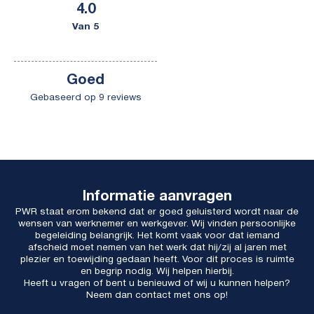
4.0
Van 5
Goed
Gebaseerd op 9 reviews
Informatie aanvragen
PWR staat erom bekend dat er goed geluisterd wordt naar de
wensen van werknemer en werkgever. Wij vinden persoonlijke
begeleiding belangrijk. Het komt vaak voor dat iemand
afscheid moet nemen van het werk dat hij/zij al jaren met
plezier en toewijding gedaan heeft. Voor dit proces is ruimte
en begrip nodig. Wij helpen hierbij.
Heeft u vragen of bent u benieuwd of wij u kunnen helpen?
Neem dan contact met ons op!