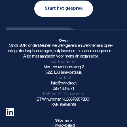
Start het gesprek
Over
Sinds 2014 ondersteunen we werkgevers en werknemers bij re-
integratie, loopbaanvragen, outplacement en casemanagement.
Altijd met aandacht voor mens én organisatie
Kantooradres
Van Leeuwenhoekweg 2
3225 LX Hellevoetsluis
Contact
Info@pwr.direct
085 130 8571
KVK en BTW nummer
BTW nummer: NL863769573B01
KVK: 85856789
Sitemap
Privacybeleid