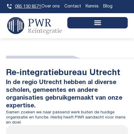
Skip
Over ons
Contact
Kennis
Blog
085 130 8571
to
content
Re-integratiebureau Utrecht
In de regio Utrecht hebben al diverse
scholen, gemeentes en andere
organisaties gebruikgemaakt van onze
expertise.
Samen zoeken we naar passend werk buiten de huidige
organisatie en functie. Hierbij heeft PWR aandacht voor mens
en doel.