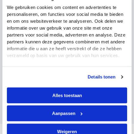
We gebruiken cookies om content en advertenties te
personaliseren, om functies voor social media te bieden
Kan ik het traject pauzeren als mijn gezondheid
wisselt?
en om ons websiteverkeer te analyseren. Ook delen we
informatie over uw gebruik van onze site met onze
partners voor social media, adverteren en analyse. Deze
partners kunnen deze gegevens combineren met andere
Word ik gedwongen om werk te accepteren?
informatie die u aan ze heeft verstrekt of die ze hebben
verzameld op basis van uw gebruik van hun services.
Hoe zit het na 2 jaar ziekte?
Details tonen
Kan ik ook intern blijven solliciteren tijdens 2e spoor?
Alles toestaan
Aanpassen
Wordt mijn loon doorbetaald tijdens 2e spoor?
Weigeren