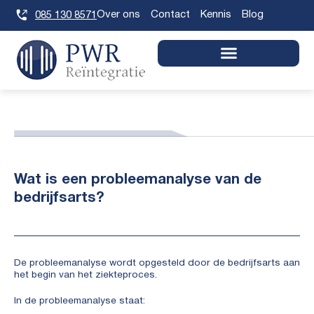
Skip
Over ons
Contact
Kennis
Blog
085 130 8571
to
content
May 22, 2026
Wat is een probleemanalyse van de
bedrijfsarts?
De probleemanalyse wordt opgesteld door de bedrijfsarts aan
het begin van het ziekteproces.
In de probleemanalyse staat: