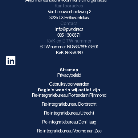
Altijd met aandacht voor mens én organisatie
Kantooradres
Van Leeuwenhoekweg 2
3225 LX Hellevoetsluis
Contact
Info@pwr.direct
085 130 8571
KVK en BTW nummer
BTW nummer: NL863769573B01
KVK: 85856789
Sitemap
Privacybeleid
Gebruiksvoorwaarden
Regio's waarin wij actief zijn
Re-integratiebureau Rotterdam Rijnmond
Re-integratiebureau Dordrecht
Re-integratiebureau Utrecht
Re-integratiebureau Den Haag
Re-integratiebureau Voorne aan Zee