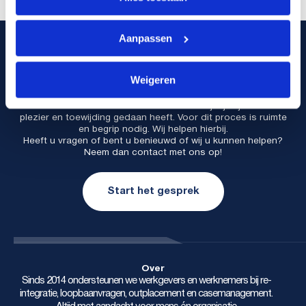
Aanpassen
Informatie aanvragen
PWR staat erom bekend dat er goed geluisterd wordt naar de
Weigeren
wensen van werknemer en werkgever. Wij vinden persoonlijke
begeleiding belangrijk. Het komt vaak voor dat iemand
afscheid moet nemen van het werk dat hij/zij al jaren met
plezier en toewijding gedaan heeft. Voor dit proces is ruimte
en begrip nodig. Wij helpen hierbij.
Heeft u vragen of bent u benieuwd of wij u kunnen helpen?
Neem dan contact met ons op!
Start het gesprek
Over
Sinds 2014 ondersteunen we werkgevers en werknemers bij re-
integratie, loopbaanvragen, outplacement en casemanagement.