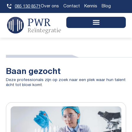
Skip
Over ons
Contact
Kennis
Blog
085 130 8571
to
content
Baan gezocht
Deze professionals zijn op zoek naar een plek waar hun talent
écht tot bloei komt.