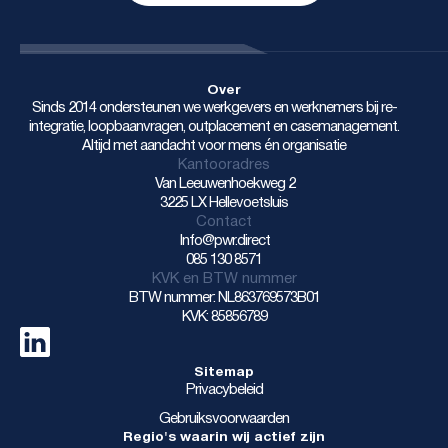
Over
Sinds 2014 ondersteunen we werkgevers en werknemers bij re-
integratie, loopbaanvragen, outplacement en casemanagement.
Altijd met aandacht voor mens én organisatie
Kantooradres
Van Leeuwenhoekweg 2
3225 LX Hellevoetsluis
Contact
Info@pwr.direct
085 130 8571
KVK en BTW nummer
BTW nummer: NL863769573B01
KVK: 85856789
Sitemap
Privacybeleid
Gebruiksvoorwaarden
Regio's waarin wij actief zijn