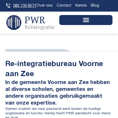
Skip
Over ons
Contact
Kennis
Blog
085 130 8571
to
content
Re-integratiebureau Voorne
aan Zee
In de gemeente Voorne aan Zee hebben
al diverse scholen, gemeentes en
andere organisaties gebruikgemaakt
van onze expertise.
Samen zoeken we naar passend werk buiten de huidige
organisatie en functie. Hierbij heeft PWR aandacht voor mens
en doel.