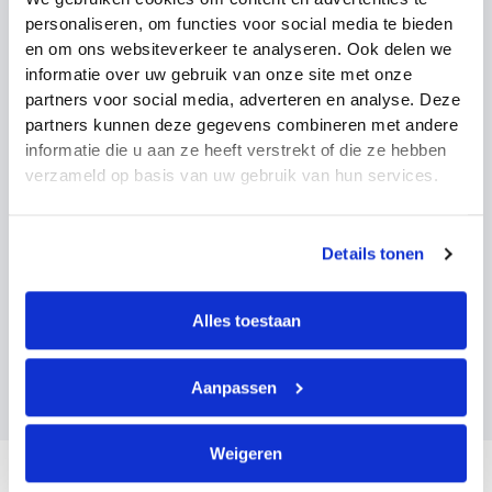
personaliseren, om functies voor social media te bieden
Kan ik het traject pauzeren als mijn gezondheid
en om ons websiteverkeer te analyseren. Ook delen we
wisselt?
informatie over uw gebruik van onze site met onze
partners voor social media, adverteren en analyse. Deze
partners kunnen deze gegevens combineren met andere
Word ik gedwongen om werk te accepteren?
informatie die u aan ze heeft verstrekt of die ze hebben
verzameld op basis van uw gebruik van hun services.
Hoe zit het na 2 jaar ziekte?
Details tonen
Alles toestaan
Kan ik ook intern blijven solliciteren tijdens 2e spoor?
Aanpassen
Wordt mijn loon doorbetaald tijdens 2e spoor?
Weigeren