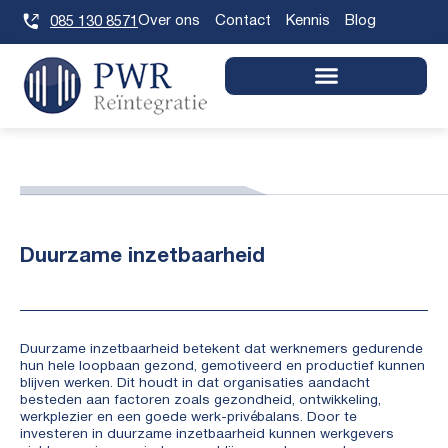
Skip
Over ons
Contact
Kennis
Blog
085 130 8571
to
content
Mar 13, 2026
Duurzame inzetbaarheid
Duurzame inzetbaarheid betekent dat werknemers gedurende
hun hele loopbaan gezond, gemotiveerd en productief kunnen
blijven werken. Dit houdt in dat organisaties aandacht
besteden aan factoren zoals gezondheid, ontwikkeling,
werkplezier en een goede werk-privébalans. Door te
investeren in duurzame inzetbaarheid kunnen werkgevers