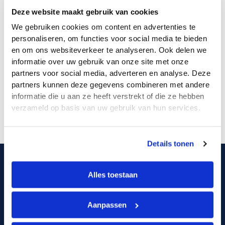
Deze website maakt gebruik van cookies
We gebruiken cookies om content en advertenties te
personaliseren, om functies voor social media te bieden
en om ons websiteverkeer te analyseren. Ook delen we
informatie over uw gebruik van onze site met onze
partners voor social media, adverteren en analyse. Deze
partners kunnen deze gegevens combineren met andere
May 22, 2026
informatie die u aan ze heeft verstrekt of die ze hebben
Wat is een probleemanalyse van...
verzameld op basis van uw gebruik van hun services.
Details tonen
Informatie aanvragen
Alles toestaan
PWR staat erom bekend dat er goed geluisterd wordt naar de
wensen van werknemer en werkgever. Wij vinden persoonlijke
begeleiding belangrijk. Het komt vaak voor dat iemand
Aanpassen
afscheid moet nemen van het werk dat hij/zij al jaren met
plezier en toewijding gedaan heeft. Voor dit proces is ruimte
en begrip nodig. Wij helpen hierbij.