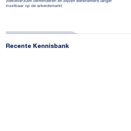
ziekteverzuim verminderen en blijven werknemers langer
inzetbaar op de arbeidsmarkt.
Recente Kennisbank
May 23, 2026
Wanneer is een tweede spoor...