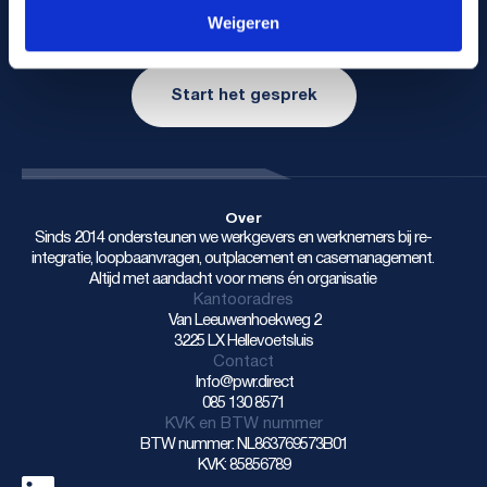
Heeft u vragen of bent u benieuwd of wij u kunnen helpen?
Weigeren
Neem dan contact met ons op!
Start het gesprek
Over
Sinds 2014 ondersteunen we werkgevers en werknemers bij re-
integratie, loopbaanvragen, outplacement en casemanagement.
Altijd met aandacht voor mens én organisatie
Kantooradres
Van Leeuwenhoekweg 2
3225 LX Hellevoetsluis
Contact
Info@pwr.direct
085 130 8571
KVK en BTW nummer
BTW nummer: NL863769573B01
KVK: 85856789