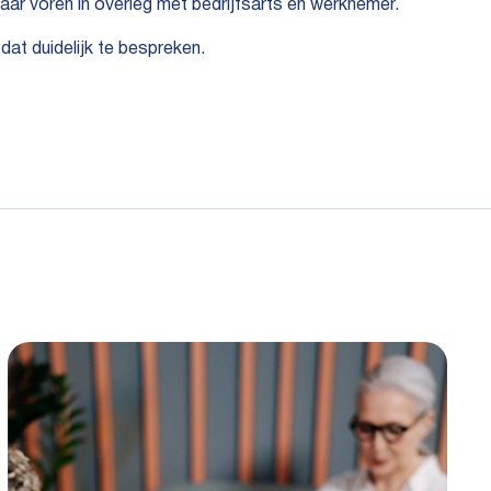
aar voren in overleg met bedrijfsarts en werknemer.
at duidelijk te bespreken.