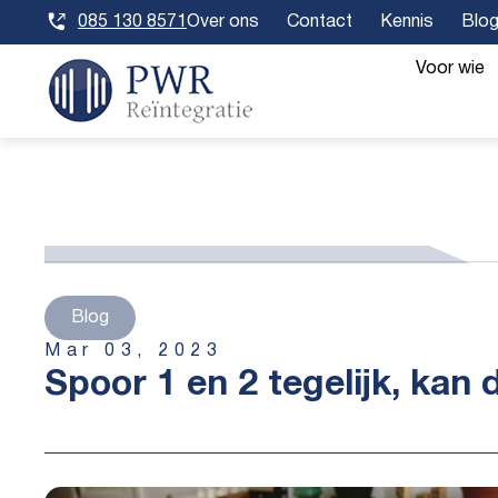
Skip
085 130 8571
Over ons
Contact
Kennis
Blo
to
content
Voor wie
Blog
Mar 03, 2023
Spoor 1 en 2 tegelijk, kan 