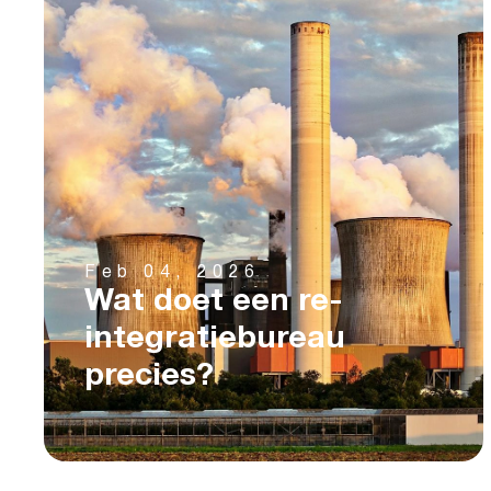
Feb 04, 2026
Wat doet een re-
integratiebureau
precies?