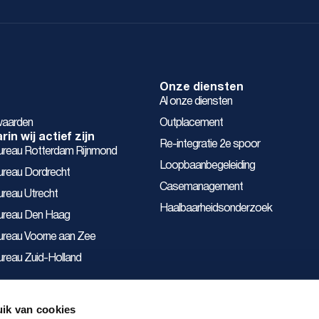
Onze diensten
Al onze diensten
waarden
Outplacement
in wij actief zijn
Re-integratie 2e spoor
bureau Rotterdam Rijnmond
Loopbaanbegeleiding
ureau Dordrecht
Casemanagement
ureau Utrecht
Haalbaarheidsonderzoek
bureau Den Haag
bureau Voorne aan Zee
ureau Zuid-Holland
ik van cookies