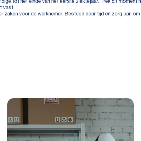
ige tot het einde van het eerste ziektejaar. Trek dit moment n
t vast.
r zaken voor de werknemer. Besteed daar tijd en zorg aan om d