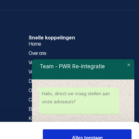
Snelle koppelingen
Home
Over ons
Voor werkgevers
Team - PWR Re-integratie
Voor werknemers
Diensten
Onze opdrachtgevers
Hallo, direct uw vraag stellen aan
Contact
onze adviseurs?
Blogs
Kennisbank
Privacy verklaring
Alles toestaan