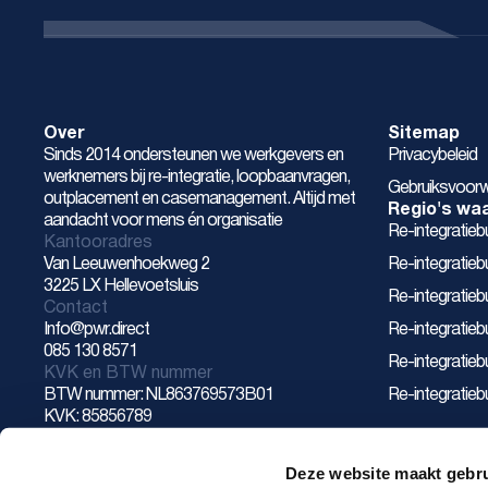
Over
Sitemap
Sinds 2014 ondersteunen we werkgevers en
Privacybeleid
werknemers bij re-integratie, loopbaanvragen,
Gebruiksvoor
outplacement en casemanagement. Altijd met
Regio's waar
aandacht voor mens én organisatie
Re-integratie
Kantooradres
Van Leeuwenhoekweg 2
Re-integratieb
3225 LX Hellevoetsluis
Re-integratieb
Contact
Info@pwr.direct
Re-integratie
085 130 8571
Re-integratie
KVK en BTW nummer
BTW nummer: NL863769573B01
Re-integratieb
KVK: 85856789
Deze website maakt gebru