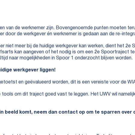
n van de werknemer zijn. Bovengenoemde punten moeten terug
at er door de werkgever én werknemer is gedaan aan de re-integra
er niet meer bij de huidige werkgever kan werken, dient het 2e 
jfsarts kan aangeven of het nodig is om een 2e Spoortraject t
ltijd naar mogelijkheden in Spoor 1 onderzocht blijven worden.
idige werkgever liggen!
etoetst en geëvalueerd worden, dit is een vereiste voor de W
 tools om dit traject goed vast te leggen. Het UWV wil nameli
in beeld komt, neem dan contact op om te sparren over d