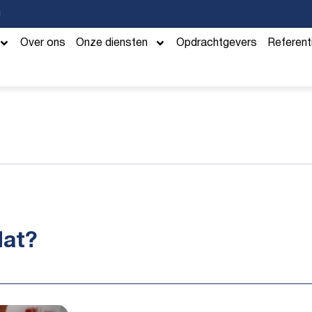
g
Over ons
Onze diensten
Opdrachtgevers
Referent
dat?